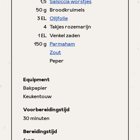
1,5
Salsiccia worstjes
50
g
Broodkruimels
3
EL
Olijfolie
4
Takjes rozemarijn
1
EL
Venkel zaden
150
g
Parmaham
Zout
Peper
Equipment
Bakpapier
Keukentouw
Voorbereidingstijd
minuten
30
minuten
Bereidingstijd
uur
1
uur