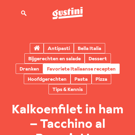
Antipasti
Bella Italia
Bijgerechten en salade
Dessert
Dranken
Favoriete Italiaanse recepten
Hoofdgerechten
Pasta
Pizza
Tips & Kennis
Kalkoenfilet in ham
– Tacchino al