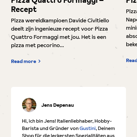
Pizza Quattro Formaggi –
Pi
Recept
Pizz
Napo
Pizza wereldkampioen Davide Civitiello
mini
deelt zijn ingenieuze recept voor Pizza
abso
Quattro Formaggi met jou. Het is een
bek
pizza met pecorino…
Rea
Read more
Jens Depenau
Hi, ich bin Jens! Italienliebhaber, Hobby-
Barista und Gründer von
Gustini
, Deinem
Shop für die leckersten Spezialitäten aus