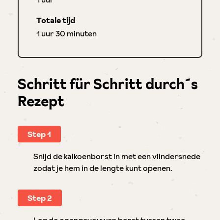
Totale tijd
uur
minuten
1
uur
30
minuten
Schritt für Schritt durch´s
Rezept
Step 1
Snijd de kalkoenborst in met een vlindersnede
zodat je hem in de lengte kunt openen.
Step 2