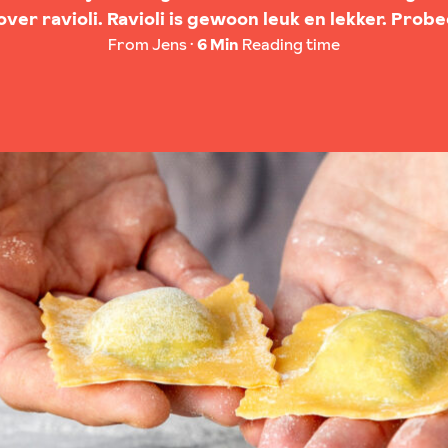
er ravioli. Ravioli is gewoon leuk en lekker. Pro
From Jens
6 Min
Reading time