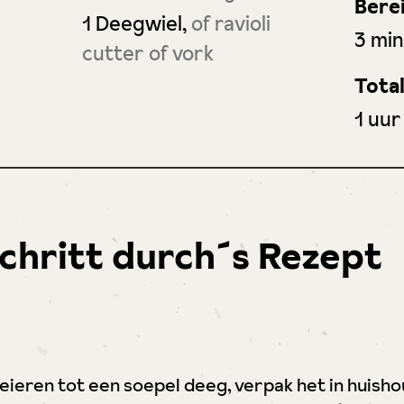
Berei
1 Deegwiel,
of ravioli
min
3
min
cutter of vork
Total
uur
1
uur
Schritt durch´s Rezept
ieren tot een soepel deeg, verpak het in huishou