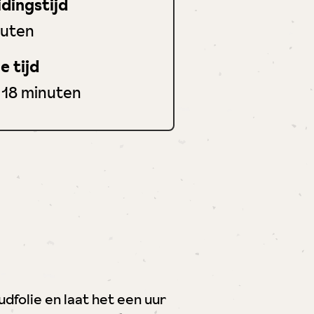
dingstijd
uten
uten
e tijd
minuten
18
minuten
dfolie en laat het een uur