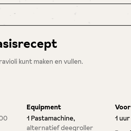
basisrecept
ravioli kunt maken en vullen.
Equipment
Voor
uur
 00
1 Pastamachine,
1
uur
alternatief deegroller