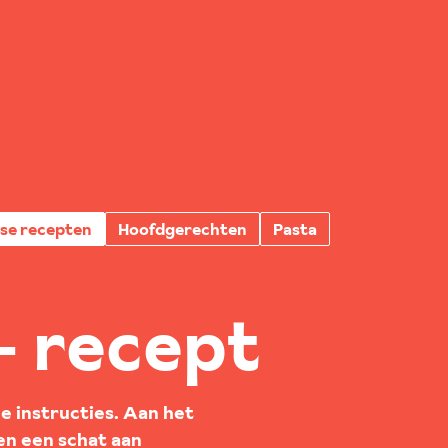
nse recepten
Hoofdgerechten
Pasta
 – recept
de instructies. Aan het
 en een schat aan