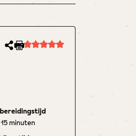
Recept
afdrukken
bereidingstijd
minuten
15
minuten