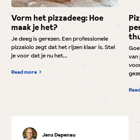
Vorm het pizzadeeg: Hoe
Piz
maak je het?
per
thu
Je deeg is gerezen. Een professionele
pizzaiolo zegt dat het rijzen klaar is. Stel
Goe
je voor dat je nu het…
van 
voor
Read more
geze
Rea
Jens Depenau