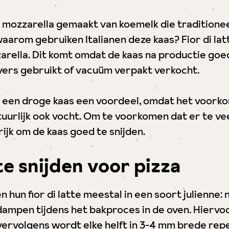
le mozzarella gemaakt van koemelk die traditione
waarom gebruiken Italianen deze kaas? Fior di lat
ella. Dit komt omdat de kaas na productie goed u
vers gebruikt of vacuüm verpakt verkocht.
 is een droge kaas een voordeel, omdat het voork
tuurlijk ook vocht. Om te voorkomen dat er te ve
ijk om de kaas goed te snijden.
tte snijden voor pizza
n hun fior di latte meestal in een soort julienne: n
dampen tijdens het bakproces in de oven. Hierv
ervolgens wordt elke helft in 3-4 mm brede re