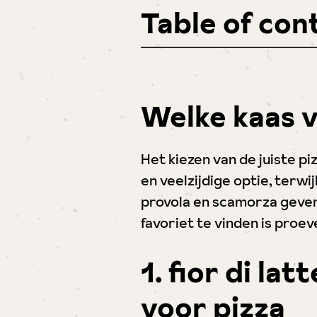
Table of con
Welke kaas v
Het kiezen van de juiste pi
en veelzijdige optie, terw
provola en scamorza geven 
favoriet te vinden is proe
1. fior di la
voor pizza