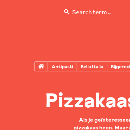
Antipasti
Bella Italia
Bijgerec
Pizzakaas
Als je geïnteressee
pizzakaas heen. Maar e