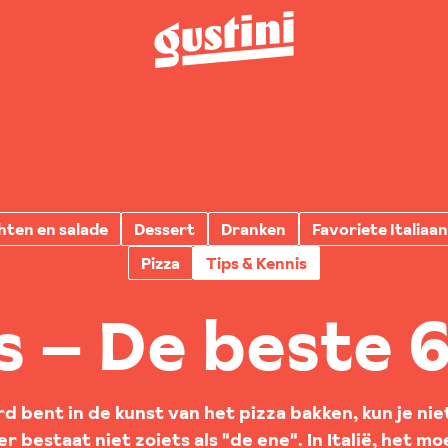
hten en salade
Dessert
Dranken
Favoriete Italiaa
Pizza
Tips & Kennis
 – De beste 6 
rd bent in de kunst van het pizza bakken, kun je n
r bestaat niet zoiets als "de ene". In Italië, het m