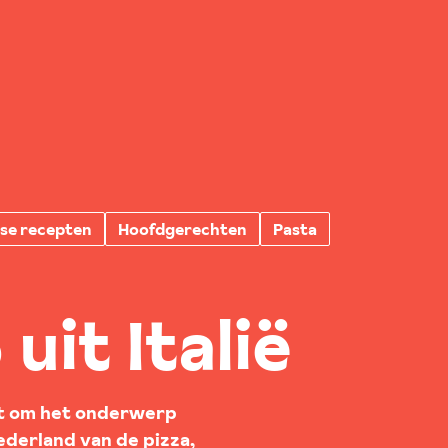
nse recepten
Hoofdgerechten
Pasta
uit Italië
iet om het onderwerp
oederland van de pizza,