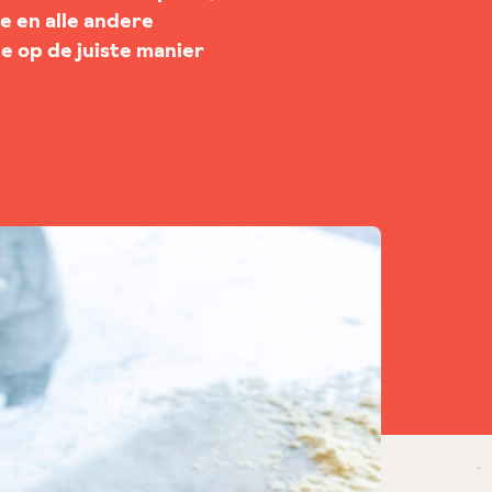
te en alle andere
ze op de juiste manier